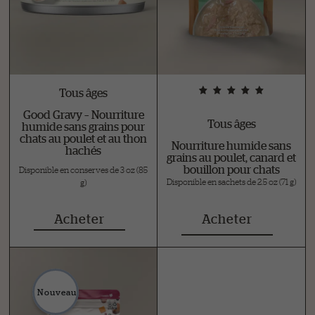
Tous âges
Good Gravy – Nourriture
Tous âges
humide sans grains pour
chats au poulet et au thon
Nourriture humide sans
hachés
grains au poulet, canard et
bouillon pour chats
Disponible en conserves de 3 oz (85
Disponible en sachets de 2.5 oz (71 g)
g)
Acheter
Acheter
Nouveau