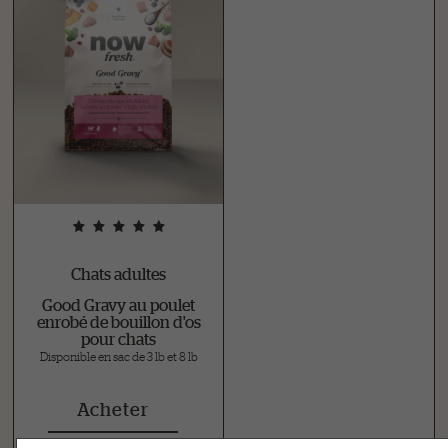
Chats adultes
Good Gravy au poulet
enrobé de bouillon d'os
pour chats
Disponible en sac de 3 lb et 8 lb
Acheter