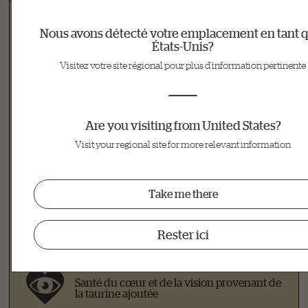
Nous avons détecté votre emplacement en tant q
Nutritional Highlights for
États-Unis?
Visitez votre site régional pour plus d'information pertinente
Our Chicken Recipes
Are you visiting from United States?
Conçue avec du poulet désossé de qualité
supérieure comme source de protéines
Visit your regional site for more relevant information
maigres
Take me there
Minimalement transformée, sans sous-
produits ou farines de viande, et sans
agents de conservation artificiels
Rester ici
Santé du cœur et de la vision provenant de
la taurine ajoutée